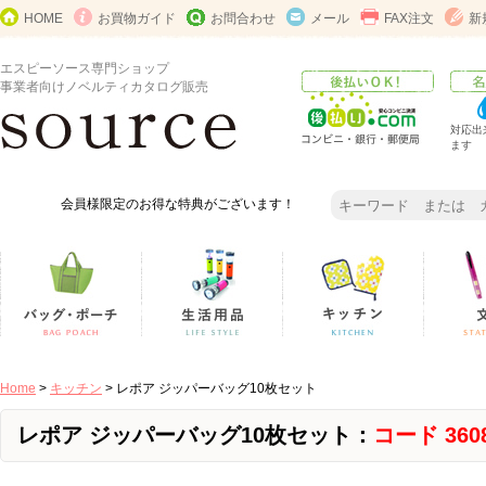
HOME
お買物ガイド
お問合わせ
メール
FAX注文
新
エスピーソース専門ショップ
事業者向けノベルティカタログ販売
対応出
ます
会員様限定のお得な特典がございます！
Home
>
キッチン
> レポア ジッパーバッグ10枚セット
レポア ジッパーバッグ10枚セット：
コード 360