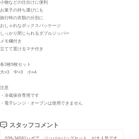
小物などの仕分けに便利
お菓子の持ち運びにも
旅行時の衣類の分別に
おしゃれなボックスパッケージ
しっかり閉じられるダブルジッパー
メモ欄付き
立てて置けるマチ付き
各3枚9枚セット
大×3 中×3 小×4
注意
・冷蔵保存専用です
・電子レンジ・オーブンは使用できません
スタッフコメント
039-34581レポア ジッパーバッグセット が大人気です