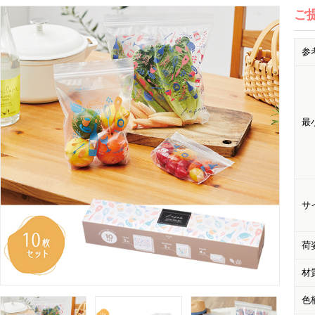
ご
参
最
サ
荷
材
色