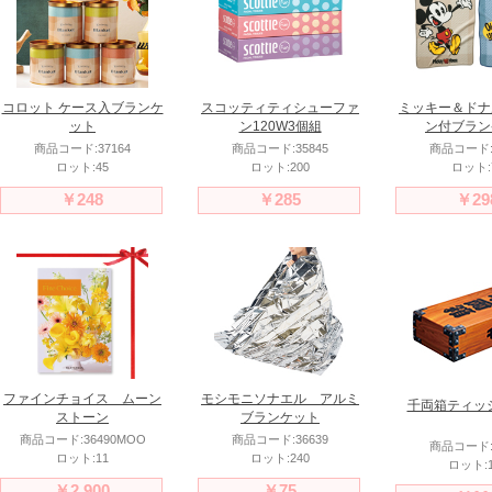
コロット ケース入ブランケ
スコッティティシューファ
ミッキー＆ドナ
ット
ン120W3個組
ン付ブラン
商品コード:37164
商品コード:35845
商品コード:3
ロット:45
ロット:200
ロット:
￥248
￥285
￥29
ファインチョイス ムーン
モシモニソナエル アルミ
千両箱ティッシ
ストーン
ブランケット
商品コード:36490MOO
商品コード:36639
商品コード:3
ロット:11
ロット:240
ロット:1
￥2,900
￥75