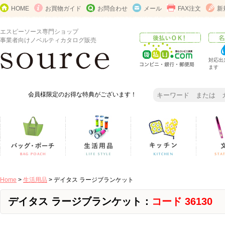
HOME
お買物ガイド
お問合わせ
メール
FAX注文
新
エスピーソース専門ショップ
事業者向けノベルティカタログ販売
対応出
ます
会員様限定のお得な特典がございます！
Home
>
生活用品
> デイタス ラージブランケット
デイタス ラージブランケット：
コード 36130