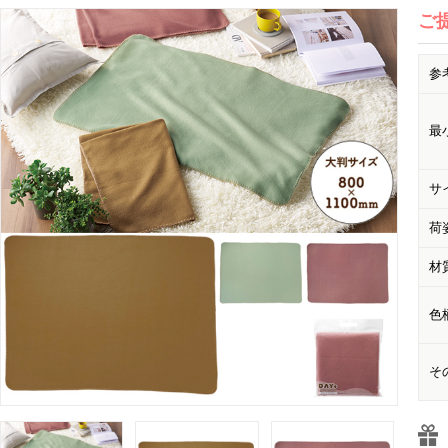
ご
参
最
サ
荷
材
色
そ