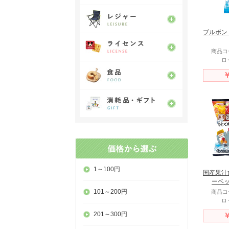
ブルボン
商品コー
ロ
￥
1～100円
国産果汁
ーベッ
101～200円
商品コー
ロ
201～300円
￥