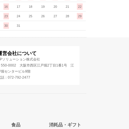
16
17
18
19
20
21
22
23
24
25
26
27
28
29
30
31
運営会社について
SPソリューション株式会社
〒550-0002 大阪市西区江戸堀2丁目1番1号 江
戸堀センタービル9階
話：072-792-2477
食品
消耗品・ギフト