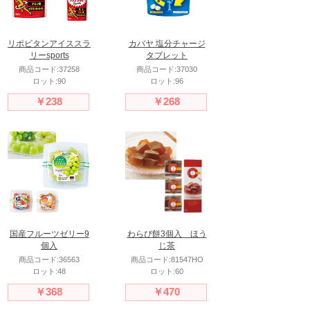
リポビタンアイススラ
カバヤ 塩分チャージ
リーsports
タブレット
商品コード:37258
商品コード:37030
ロット:90
ロット:96
￥238
￥268
国産フルーツゼリー9
わらび餅3個入 ほう
個入
じ茶
商品コード:36563
商品コード:81547HO
ロット:48
ロット:60
￥368
￥470