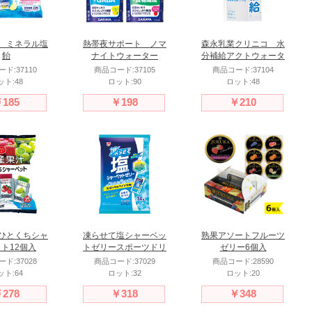
 ミネラル塩
熱帯夜サポート ノマ
森永乳業クリニコ 水
飴
ナイトウォーター
分補給アクトウォータ
195ml
ー
ド:37110
商品コード:37105
商品コード:37104
ット:48
ロット:90
ロット:48
185
￥198
￥210
ひとくちシャ
凍らせて塩シャーベッ
熟果アソートフルーツ
ト12個入
トゼリースポーツドリ
ゼリー6個入
ンク味
ド:37028
商品コード:37029
商品コード:28590
ット:64
ロット:32
ロット:20
278
￥318
￥348