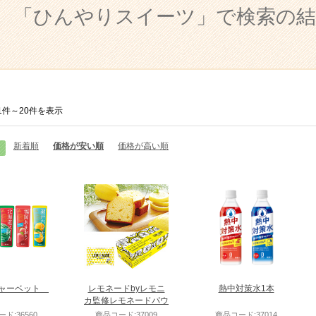
「ひんやりスイーツ」で検索の結
1件
～
20
件を表示
新着順
価格が安い順
価格が高い順
シャーベット
レモネードbyレモニ
熱中対策水1本
カ監修レモネードパウ
ンドケーキ1個
ド:36560
商品コード:37009
商品コード:37014