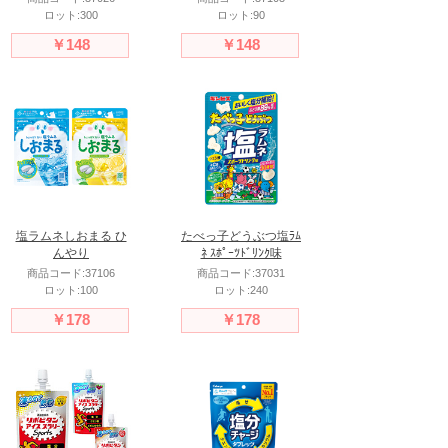
ロット:300
ロット:90
￥148
￥148
塩ラムネしおまる ひ
たべっ子どうぶつ塩ﾗﾑ
んやり
ﾈ ｽﾎﾟｰﾂﾄﾞﾘﾝｸ味
商品コード:37106
商品コード:37031
ロット:100
ロット:240
￥178
￥178