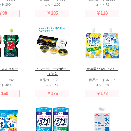
ト:200
ロット:180
ロット:72
￥98
￥105
￥118
イス＆ゼリー
フルーティーデザート
伊藤園ひやしパウチ
３個入
ド:37025
商品コード:31102
商品コード:37027
ト:300
ロット:30
ロット:30
150
￥175
￥178