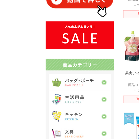
ロッ
果実ア
商品コー
ロッ
￥