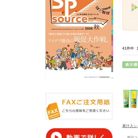
41件中
果汁入
商品コー