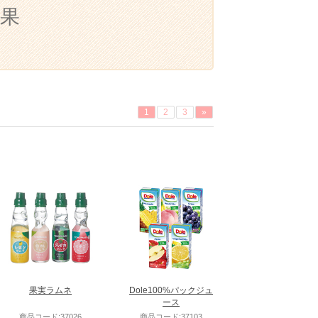
果
1
2
3
»
果実ラムネ
Dole100%パックジュ
ース
商品コード:37026
商品コード:37103