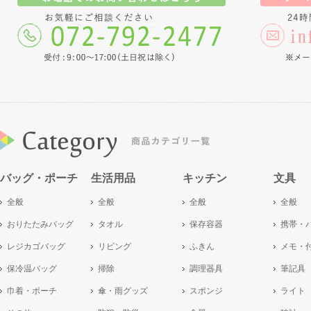
バッグ・ポーチ
生活用品
キッチン
文具
全般
全般
全般
全般
おりたたみバッグ
タオル
保存容器
携帯・
レジカゴバッグ
リビング
ふきん
メモ・
保冷温バッグ
掃除
調理器具
筆記具
巾着・ポーチ
傘・雨グッズ
スポンジ
ライト