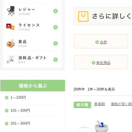
台所
衛生用品
20件中
1件
～
20
件を表示
1～100円
新着順
価格が安い順
101～200円
201～300円