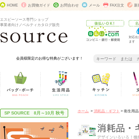
HOME
お買物ガイド
お問合わせ
メール
FAX注文
新
エスピーソース専門ショップ
事業者向けノベルティカタログ販売
対応出
ます
会員様限定のお得な特典がございます！
ホーム
>
消耗品・ギフト
> 衛生用品
SP SOURCE 8月～10月 秋号