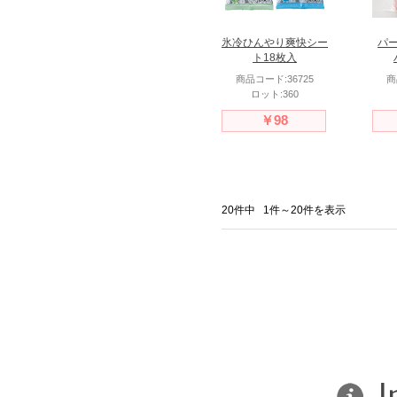
氷冷ひんやり爽快シー
パ
ト18枚入
商品コード:36725
商
ロット:360
￥98
20件中
1件
～
20
件を表示