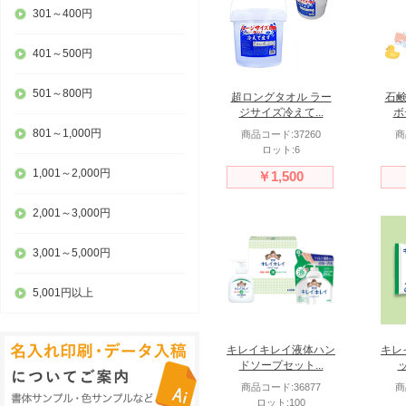
301～400円
401～500円
501～800円
超ロングタオル ラー
石鹸
ジサイズ冷えて...
ボ
801～1,000円
商品コード:37260
商
ロット:6
1,001～2,000円
￥1,500
2,001～3,000円
3,001～5,000円
5,001円以上
キレイキレイ液体ハン
キレ
ドソープセット...
ッ
商品コード:36877
商
ロット:100