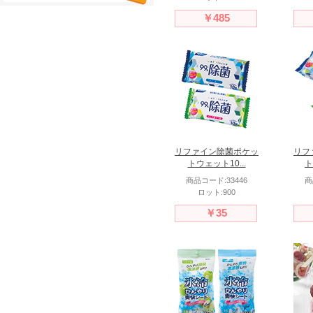
￥485
リファイン除菌ポケッ
リフ
トウェット10...
ト
商品コード:33446
商
ロット:900
￥35